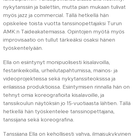
nykytanssiin ja balettiin, mutta pian mukaan tulivat
myös jazz ja commercial. Tällä hetkellä hän
opiskelee toista vuotta tanssinopettajaksi Turun
AMK:n Taideakatemiassa. Opintojen myötä myös
improvisaatio on tullut tärkeäksi osaksi hänen
työskentelyään.
Ella on esiintynyt monipuolisesti kisalavoilla,
festarikeikoilla, urheilutapahtumissa, mainos- ja
videoprojekteissa sekä nykytanssiteoksissa ja
erilaisissa produktioissa. Esiintymisen rinnalla hän on
tehnyt omia koreografioita kisalavoille, ja
tanssikoulun näytöksiin jo 15-vuotiaasta lähtien. Tällä
hetkellä hän työskentelee tanssinopettajana,
tanssijana sekä koreografina.
Tanssijana Ella on kehollisesti vahva, ilmaisukykyinen