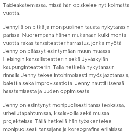
Taideakatemiassa, missä hän opiskelee nyt kolmatta
vuotta.
Jennyllä on pitkä ja monipuolinen tausta nykytanssin
parissa. Nuorempana hänen mukanaan kulki monta
vuotta rakas tanssiteatteriharrastus, jonka myötä
Jenny on päässyt esiintymään muun muassa
Helsingin kansallisteatteriin sekä Jyväskylän
kaupunginteatteriin. Tällä hetkellä nykytanssin
rinnalla Jenny tekee intohimoisesti myös jazztanssia,
balettia sekä improvisaatiota. Jenny nauttii itsensä
haastamisesta ja uuden oppimisesta.
Jenny on esiintynyt monipuolisesti tanssiteoksissa,
urheilutapahtumissa, kisalavoilla sekä muissa
projekteissa. Tällä hetkellä hän työskentelee
monipuolisesti tanssijana ja koreografina erilaisissa