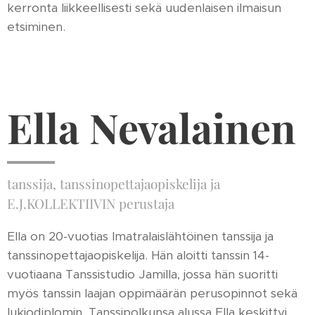
kerronta liikkeellisesti sekä uudenlaisen ilmaisun
etsiminen.
Ella Nevalainen
tanssija, tanssinopettajaopiskelija ja
E.J.KOLLEKTIIVIN perustaja
Ella on 20-vuotias Imatralaislähtöinen tanssija ja
tanssinopettajaopiskelija. Hän aloitti tanssin 14-
vuotiaana Tanssistudio Jamilla, jossa hän suoritti
myös tanssin laajan oppimäärän perusopinnot sekä
lukiodiplomin. Tanssipolkunsa alussa Ella keskittyi