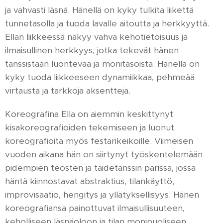
ja vahvasti läsnä. Hänellä on kyky tulkita liikettä
tunnetasolla ja tuoda lavalle aitoutta ja herkkyyttä.
Ellan liikkeessä näkyy vahva kehotietoisuus ja
ilmaisullinen herkkyys, jotka tekevät hänen
tanssistaan luontevaa ja monitasoista. Hänellä on
kyky tuoda liikkeeseen dynamiikkaa, pehmeää
virtausta ja tarkkoja aksentteja.
Koreografina Ella on aiemmin keskittynyt
kisakoreografioiden tekemiseen ja luonut
koreografioita myös festarikeikoille. Viimeisen
vuoden aikana hän on siirtynyt työskentelemään
pidempien teosten ja taidetanssin parissa, jossa
häntä kiinnostavat abstraktius, tilankäyttö,
improvisaatio, hengitys ja yllätyksellisyys. Hänen
koreografiansa painottuvat ilmaisullisuuteen,
keholliseen läsnäoloon ja tilan monipuoliseen