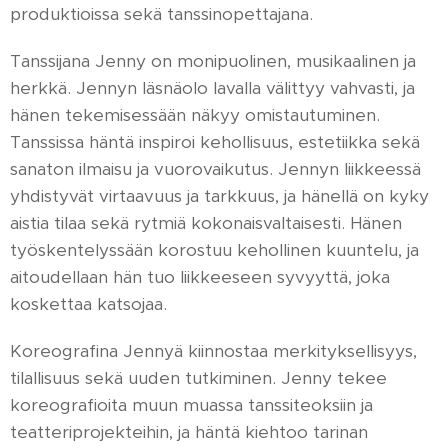
produktioissa sekä tanssinopettajana.
Tanssijana Jenny on monipuolinen, musikaalinen ja
herkkä. Jennyn läsnäolo lavalla välittyy vahvasti, ja
hänen tekemisessään näkyy omistautuminen.
Tanssissa häntä inspiroi kehollisuus, estetiikka sekä
sanaton ilmaisu ja vuorovaikutus. Jennyn liikkeessä
yhdistyvät virtaavuus ja tarkkuus, ja hänellä on kyky
aistia tilaa sekä rytmiä kokonaisvaltaisesti. Hänen
työskentelyssään korostuu kehollinen kuuntelu, ja
aitoudellaan hän tuo liikkeeseen syvyyttä, joka
koskettaa katsojaa.
Koreografina Jennyä kiinnostaa merkityksellisyys,
tilallisuus sekä uuden tutkiminen. Jenny tekee
koreografioita muun muassa tanssiteoksiin ja
teatteriprojekteihin, ja häntä kiehtoo tarinan